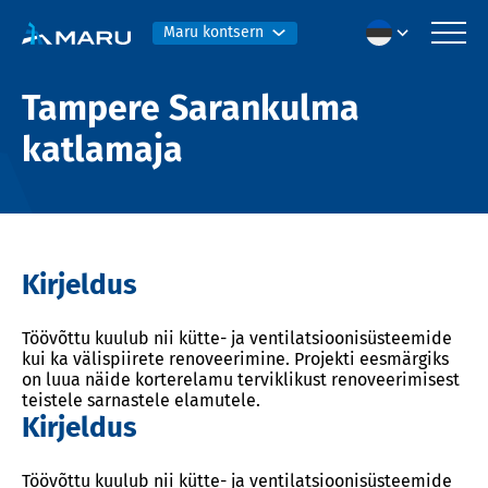
Maru kontsern
Tampere Sarankulma
katlamaja
Kirjeldus
Töövõttu kuulub nii kütte- ja ventilatsioonisüsteemide
kui ka välispiirete renoveerimine. Projekti eesmärgiks
on luua näide korterelamu terviklikust renoveerimisest
teistele sarnastele elamutele.
Kirjeldus
Töövõttu kuulub nii kütte- ja ventilatsioonisüsteemide