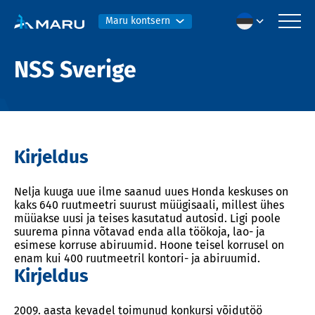
Maru kontsern
NSS Sverige
Kirjeldus
Nelja kuuga uue ilme saanud uues Honda keskuses on
kaks 640 ruutmeetri suurust müügisaali, millest ühes
müüakse uusi ja teises kasutatud autosid. Ligi poole
suurema pinna võtavad enda alla töökoja, lao- ja
esimese korruse abiruumid. Hoone teisel korrusel on
enam kui 400 ruutmeetril kontori- ja abiruumid.
Kirjeldus
2009. aasta kevadel toimunud konkursi võidutöö