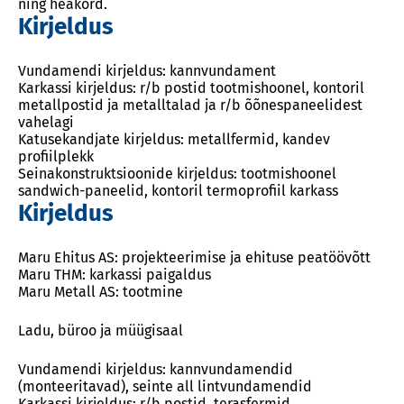
ning heakord.
Kirjeldus
Vundamendi kirjeldus: kannvundament
Karkassi kirjeldus: r/b postid tootmishoonel, kontoril
metallpostid ja metalltalad ja r/b õõnespaneelidest
vahelagi
Katusekandjate kirjeldus: metallfermid, kandev
profiilplekk
Seinakonstruktsioonide kirjeldus: tootmishoonel
sandwich-paneelid, kontoril termoprofiil karkass
Kirjeldus
Maru Ehitus AS: projekteerimise ja ehituse peatöövõtt
Maru THM: karkassi paigaldus
Maru Metall AS: tootmine
Ladu, büroo ja müügisaal
Vundamendi kirjeldus: kannvundamendid
(monteeritavad), seinte all lintvundamendid
Karkassi kirjeldus: r/b postid, terasfermid