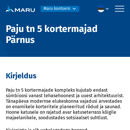
Maru kontsern
Paju tn 5 kortermajad
Pärnus
Kirjeldus
Paju tn 5 kortermajade kompleks kujutab endast
sümbioosi vanast tehasehoonest ja uuest arhitektuurist.
Tänapäeva modernse elukeskonna vajadusi arvestades
on enamikele korteritele planeeritud rõdud ja saunad.
Hoone katusele on rajatud avar katuseterrass kõigile
majaelanikele, soodustades sotsiaalset suhtlust.