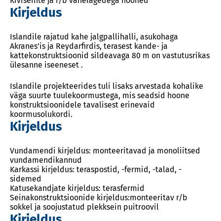
Kiviseinte ja r/b vahelagedega hooned
Kirjeldus
Islandile rajatud kahe jalgpallihalli, asukohaga
Akranes’is ja Reydarfirdis, terasest kande- ja
kattekonstruktsioonid sildeavaga 80 m on vastutusrikas
ülesanne iseeneset .
Islandile projekteerides tuli lisaks arvestada kohalike
väga suurte tuulekoormustega, mis seadsid hoone
konstruktsioonidele tavalisest erinevaid
koormusolukordi.
Kirjeldus
Vundamendi kirjeldus: monteeritavad ja monoliitsed
vundamendikannud
Karkassi kirjeldus: teraspostid, -fermid, -talad, -
sidemed
Katusekandjate kirjeldus: terasfermid
Seinakonstruktsioonide kirjeldus:monteeritav r/b
sokkel ja soojustatud plekksein puitroovil
Kirjeldus