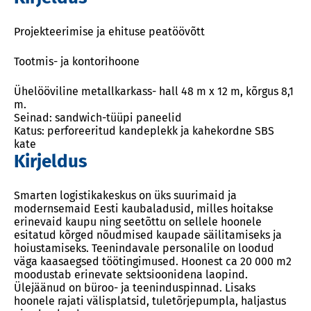
Projekteerimise ja ehituse peatöövõtt
Tootmis- ja kontorihoone
Ühelööviline metallkarkass- hall 48 m x 12 m, kõrgus 8,1
m.
Seinad: sandwich-tüüpi paneelid
Katus: perforeeritud kandeplekk ja kahekordne SBS
kate
Kirjeldus
Smarten logistikakeskus on üks suurimaid ja
modernsemaid Eesti kaubaladusid, milles hoitakse
erinevaid kaupu ning seetõttu on sellele hoonele
esitatud kõrged nõudmised kaupade säilitamiseks ja
hoiustamiseks. Teenindavale personalile on loodud
väga kaasaegsed töötingimused. Hoonest ca 20 000 m2
moodustab erinevate sektsioonidena laopind.
Ülejäänud on büroo- ja teeninduspinnad. Lisaks
hoonele rajati välisplatsid, tuletõrjepumpla, haljastus