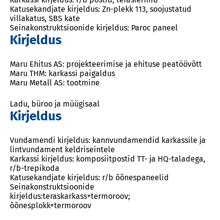
Katusekandjate kirjeldus: Zn-plekk 113, soojustatud
villakatus, SBS kate
Seinakonstruktsioonide kirjeldus: Paroc paneel
Kirjeldus
Maru Ehitus AS: projekteerimise ja ehituse peatöövõtt
Maru THM: karkassi paigaldus
Maru Metall AS: tootmine
Ladu, büroo ja müügisaal
Kirjeldus
Vundamendi kirjeldus: kannvundamendid karkassile ja
lintvundament keldriseintele
Karkassi kirjeldus: komposiitpostid TT- ja HQ-taladega,
r/b-trepikoda
Katusekandjate kirjeldus: r/b õõnespaneelid
Seinakonstruktsioonide
kirjeldus:teraskarkass+termoroov;
õõnesplokk+termoroov