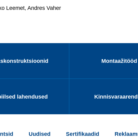
rko Leemet, Andres Vaher
askonstruktsioonid
Montaažitööd
iilsed lahendused
Kinnisvaraaren
ntsid
Uudised
Sertifikaadid
Reklaamm