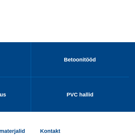
Betoonitööd
dus
PVC hallid
aterjalid
Kontakt