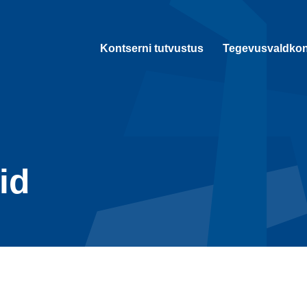
Kontserni tutvustus
Tegevusvaldko
id