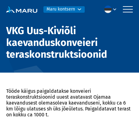
Maru kontsern
VKG Uus-Kiviõli
kaevanduskonveieri
teraskonstruktsioonid
Tööde käigus paigaldatakse konveieri
teraskonstruktsioonid uuest avatavast Ojamaa
kaevandusest olemasoleva kaevanduseni, kokku ca 6
km lõigu ulatuses sh üks jõeületus. Paigaldatavat terast
on kokku ca 1000 t.