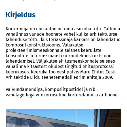
Kirjeldus
Kortermaja on unikaalne nii oma asukoha tõttu Tallinna
vanalinnas vanade hoonete vahel kui ka arhitektuurse
lahenduse tõttu, kus terrassmaja karkass on lahendatud
komposiitkonstruktsioonis. Väljakutse
projekteerimismeeskonnale seisnes keeruliste
konsoolide ja terrassmaastiku kandekonstruktsiooni
lahendamisel. Väljakutse ehitusmeeskonnale seisnes
vanalinna kitsastest oludest tingitud ehitusprotsessi
keerukuses. Keeruka töö eest pälvis Maru Ehitus Eesti
Arhitektide Liidu teenetemedali Parim ehitaja 2009.
Vaivundamendiga, komposiitpostidel ja r/b
vahelagedega viiekorruseline korterelamu ja ärihoone