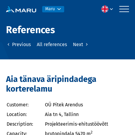
Maru
References
Previous
All references
Next
Aia tänava äripindadega
korterelamu
Customer:
OÜ Pitek Arendus
Location:
Aia tn 4, Tallinn
Description:
Projekteerimis-ehitustöövõtt
2
Capacity:
brutopindala 5470 m