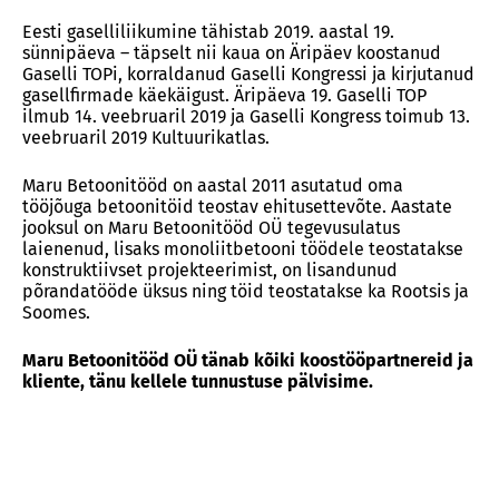
Eesti gaselliliikumine tähistab 2019. aastal 19.
sünnipäeva – täpselt nii kaua on Äripäev koostanud
Gaselli TOPi, korraldanud Gaselli Kongressi ja kirjutanud
gasellfirmade käekäigust. Äripäeva 19. Gaselli TOP
ilmub 14. veebruaril 2019 ja Gaselli Kongress toimub 13.
veebruaril 2019 Kultuurikatlas.
Maru Betoonitööd on aastal 2011 asutatud oma
tööjõuga betoonitöid teostav ehitusettevõte. Aastate
jooksul on Maru Betoonitööd OÜ tegevusulatus
laienenud, lisaks monoliitbetooni töödele teostatakse
konstruktiivset projekteerimist, on lisandunud
põrandatööde üksus ning töid teostatakse ka Rootsis ja
Soomes.
Maru Betoonitööd OÜ tänab kõiki koostööpartnereid ja
kliente, tänu kellele tunnustuse pälvisime.