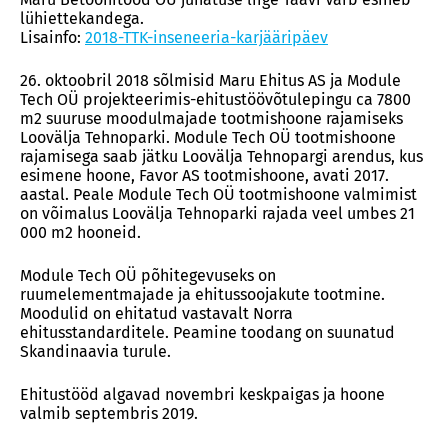
lühiettekandega.
Lisainfo:
2018-TTK-inseneeria-karjääripäev
26. oktoobril 2018 sõlmisid Maru Ehitus AS ja Module
Tech OÜ projekteerimis-ehitustöövõtulepingu ca 7800
m2 suuruse moodulmajade tootmishoone rajamiseks
Loovälja Tehnoparki. Module Tech OÜ tootmishoone
rajamisega saab jätku Loovälja Tehnopargi arendus, kus
esimene hoone, Favor AS tootmishoone, avati 2017.
aastal. Peale Module Tech OÜ tootmishoone valmimist
on võimalus Loovälja Tehnoparki rajada veel umbes 21
000 m2 hooneid.
Module Tech OÜ põhitegevuseks on
ruumelementmajade ja ehitussoojakute tootmine.
Moodulid on ehitatud vastavalt Norra
ehitusstandarditele. Peamine toodang on suunatud
Skandinaavia turule.
Ehitustööd algavad novembri keskpaigas ja hoone
valmib septembris 2019.