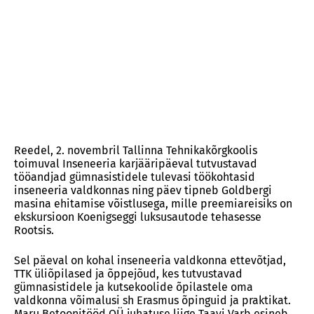
Reedel, 2. novembril Tallinna Tehnikakõrgkoolis
toimuval Inseneeria karjääripäeval tutvustavad
tööandjad gümnasistidele tulevasi töökohtasid
inseneeria valdkonnas ning päev tipneb Goldbergi
masina ehitamise võistlusega, mille preemiareisiks on
ekskursioon Koenigseggi luksusautode tehasesse
Rootsis.
Sel päeval on kohal inseneeria valdkonna ettevõtjad,
TTK üliõpilased ja õppejõud, kes tutvustavad
gümnasistidele ja kutsekoolide õpilastele oma
valdkonna võimalusi sh Erasmus õpinguid ja praktikat.
Maru Betoonitööd OÜ juhatuse liige Taavi Varb esineb