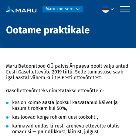
Maru kontsern
Ootame praktikale
Maru Betoonitööd OÜ pälvis Äripäeva poolt välja antud
Eesti Gasellettevõte 2019 tiitli. Selle tunnustuse saab
igal aastal vähem kui 1% Eesti ettevõtetest.
Gasellettevõteteks nimetatakse ettevõtteid:
kes on kolme aasta jooksul kasvatanud käivet ja
kasumit rohkem kui 50%,
kes loovad kõige rohkem uusi töökohti,
kannavad endas kiiresti areneva ettevõtte olulisi
omadusi — paindlikkust, kiirust, julgust.