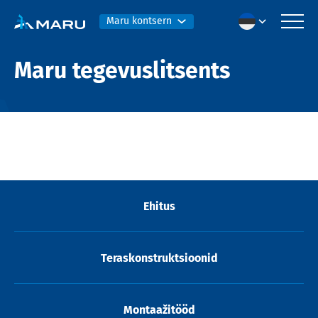
Maru kontsern
Maru tegevuslitsents
Ehitus
Teraskonstruktsioonid
Montaažitööd