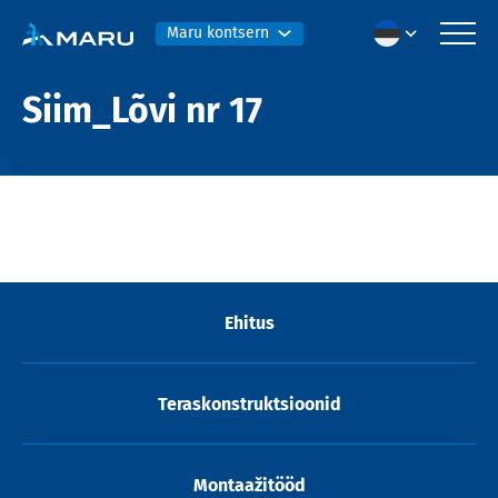
Maru kontsern
Siim_Lõvi nr 17
Ehitus
Teraskonstruktsioonid
Montaažitööd