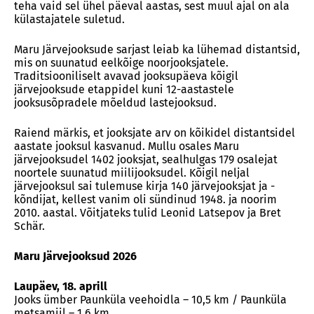
teha vaid sel ühel päeval aastas, sest muul ajal on ala
külastajatele suletud.
Maru Järvejooksude sarjast leiab ka lühemad distantsid,
mis on suunatud eelkõige noorjooksjatele.
Traditsiooniliselt avavad jooksupäeva kõigil
järvejooksude etappidel kuni 12-aastastele
jooksusõpradele mõeldud lastejooksud.
Raiend märkis, et jooksjate arv on kõikidel distantsidel
aastate jooksul kasvanud. Mullu osales Maru
järvejooksudel 1402 jooksjat, sealhulgas 179 osalejat
noortele suunatud miilijooksudel. Kõigil neljal
järvejooksul sai tulemuse kirja 140 järvejooksjat ja -
kõndijat, kellest vanim oli sündinud 1948. ja noorim
2010. aastal. Võitjateks tulid Leonid Latsepov ja Bret
Schär.
Maru Järvejooksud 2026
Laupäev, 18. aprill
Jooks ümber Paunküla veehoidla – 10,5 km / Paunküla
metsamiil – 1,6 km