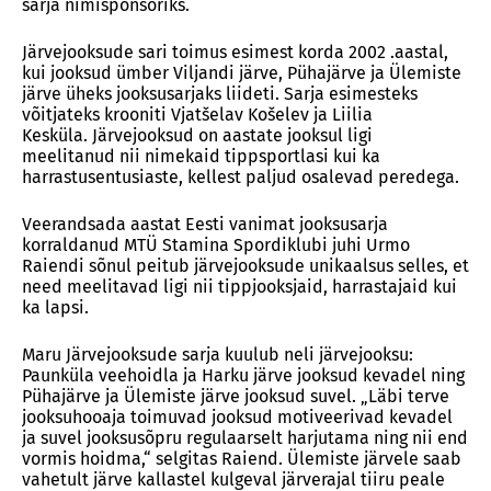
sarja nimisponsoriks.
Järvejooksude sari toimus esimest korda 2002 .aastal,
kui jooksud ümber Viljandi järve, Pühajärve ja Ülemiste
järve üheks jooksusarjaks liideti. Sarja esimesteks
võitjateks krooniti Vjatšelav Košelev ja Liilia
Kesküla. Järvejooksud on aastate jooksul ligi
meelitanud nii nimekaid tippsportlasi kui ka
harrastusentusiaste, kellest paljud osalevad peredega.
Veerandsada aastat Eesti vanimat jooksusarja
korraldanud MTÜ Stamina Spordiklubi juhi Urmo
Raiendi sõnul peitub järvejooksude unikaalsus selles, et
need meelitavad ligi nii tippjooksjaid, harrastajaid kui
ka lapsi.
Maru Järvejooksude sarja kuulub neli järvejooksu:
Paunküla veehoidla ja Harku järve jooksud kevadel ning
Pühajärve ja Ülemiste järve jooksud suvel. „Läbi terve
jooksuhooaja toimuvad jooksud motiveerivad kevadel
ja suvel jooksusõpru regulaarselt harjutama ning nii end
vormis hoidma,“ selgitas Raiend. Ülemiste järvele saab
vahetult järve kallastel kulgeval järverajal tiiru peale