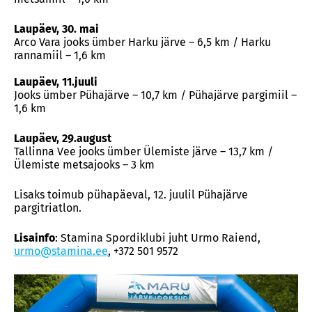
Laupäev, 30. mai
Arco Vara jooks ümber Harku järve – 6,5 km / Harku
rannamiil – 1,6 km
Laupäev, 11.juuli
Jooks ümber Pühajärve – 10,7 km / Pühajärve pargimiil –
1,6 km
Laupäev, 29.august
Tallinna Vee jooks ümber Ülemiste järve – 13,7 km /
Ülemiste metsajooks – 3 km
Lisaks toimub pühapäeval, 12. juulil Pühajärve
pargitriatlon.
Lisainfo
: Stamina Spordiklubi juht Urmo Raiend,
urmo@stamina.ee
, +372 501 9572