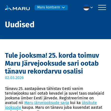
Maru kontsern
Uudised
Tule jooksma! 25. korda toimuv
Maru Järvejooksude sari ootab
tänavu rekordarvu osalisi
02.03.2026
Tänavu 25. aastapäeva tähistav Eesti vanim
tervisejooksu sari ootab kevadel ja suvel taas osalejaid
jooksma ümber Eesti järvede. Registreerimine on
avatud nii
Maru Järvejooksude sarja
kui ka
üksikute
jooksude
kaupa. Maru on tänavu juba kuuendat aastat