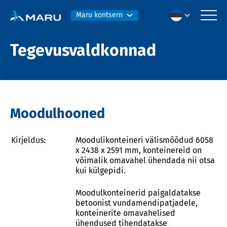
Maru kontsern
Tegevusvaldkonnad
Moodulhooned
Kirjeldus:
Moodulikonteineri välismõõdud 6058
x 2438 x 2591 mm, konteinereid on
võimalik omavahel ühendada nii otsa
kui külgepidi.
Moodulkonteinerid paigaldatakse
betoonist vundamendipatjadele,
konteinerite omavahelised
ühendused tihendatakse