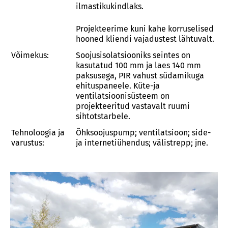
ilmastikukindlaks.
Projekteerime kuni kahe korruselised
hooned kliendi vajadustest lähtuvalt.
Võimekus:
Soojusisolatsiooniks seintes on
kasutatud 100 mm ja laes 140 mm
paksusega, PIR vahust südamikuga
ehituspaneele. Küte-ja
ventilatsioonisüsteem on
projekteeritud vastavalt ruumi
sihtotstarbele.
Tehnoloogia ja
Õhksoojuspump; ventilatsioon; side-
varustus:
ja internetiühendus; välistrepp; jne.