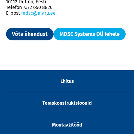
10112 Tallinn, Eesti
Telefon +372 650 8820
E-post
mdsc@maru.ee
Võta ühendust
MDSC Systems OÜ lehele
Ehitus
Teraskonstruktsioonid
Montaažitööd