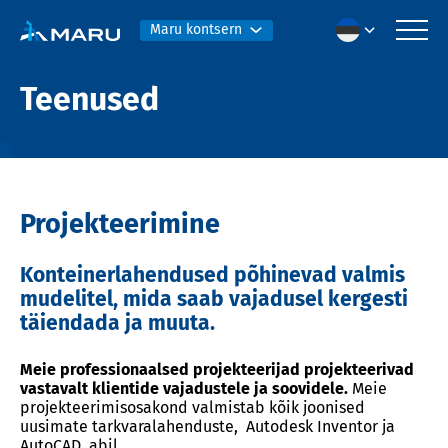
Maru kontsern
Teenused
Projekteerimine
Konteinerlahendused põhinevad valmis
mudelitel, mida saab vajadusel kergesti
täiendada ja muuta.
Meie professionaalsed projekteerijad projekteerivad
vastavalt klientide vajadustele ja soovidele.
Meie
projekteerimisosakond valmistab kõik joonised
uusimate tarkvaralahenduste, Autodesk Inventor ja
AutoCAD, abil.