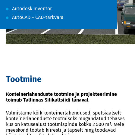
Autodesk Inventor
AutoCAD – CAD-tarkvara
Tootmine
Konteinerlahenduste tootmine ja projekteerimine
toimub Tallinnas Silikaltsiidi tänaval.
Valmistame kõik konteinerlahendused, spetsiaalselt
konteinerlahenduste tootmiseks mugandatud tehases,
kus on katusealust tootmispinda kokku 2 500 m². Meie
meeskond töötab kiiresti ja täpselt ning toodavad