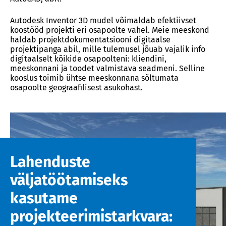
Autodesk Inventor 3D mudel võimaldab efektiivset
koostööd projekti eri osapoolte vahel. Meie meeskond
haldab projektdokumentatsiooni digitaalse
projektipanga abil, mille tulemusel jõuab vajalik info
digitaalselt kõikide osapoolteni: kliendini,
meeskonnani ja toodet valmistava seadmeni. Selline
kooslus toimib ühtse meeskonnana sõltumata
osapoolte geograafilisest asukohast.
Lahenduste
väljatöötamiseks
kasutame
projekteerimistarkvara: