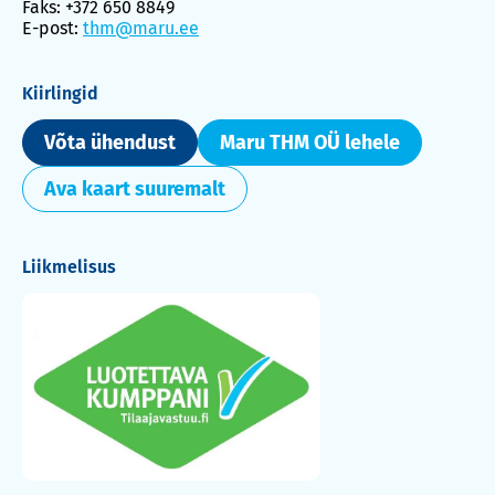
Faks: +372 650 8849
E-post:
thm@maru.ee
Kiirlingid
Võta ühendust
Maru THM OÜ lehele
Ava kaart suuremalt
Liikmelisus