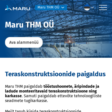
Maru THM OÜ
Maru THM OÜ
Ava alammenüü
Teraskonstruktsioonide paigaldus
Maru THM paigaldab
tööstushoonete, äripindade ja
ladude monteeritavaid teraskonstruktsioone ning
karkasse
. Samuti paigaldab ettevõte tehnoloogiliste
seadmete tugikarkasse.
Meilt tasub küsida teraskonstruktsioonide