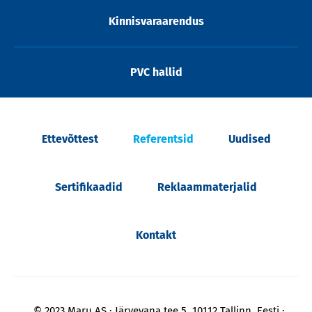
Kinnisvaraarendus
PVC hallid
Ettevõttest
Referentsid
Uudised
Sertifikaadid
Reklaammaterjalid
Kontakt
© 2023 Maru AS
Järvevana tee 5, 10112 Tallinn, Eesti