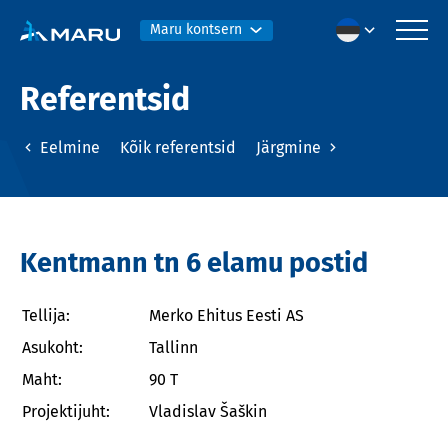
Maru kontsern
Referentsid
Eelmine
Kõik referentsid
Järgmine
Kentmann tn 6 elamu postid
Tellija:
Merko Ehitus Eesti AS
Asukoht:
Tallinn
Maht:
90 T
Projektijuht:
Vladislav Šaškin