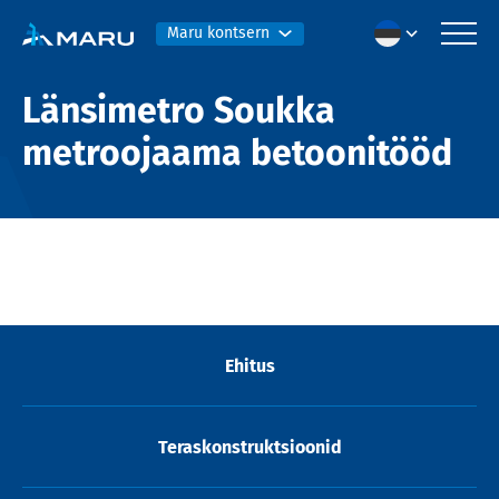
Maru kontsern
Länsimetro Soukka
metroojaama betoonitööd
Ehitus
Teraskonstruktsioonid